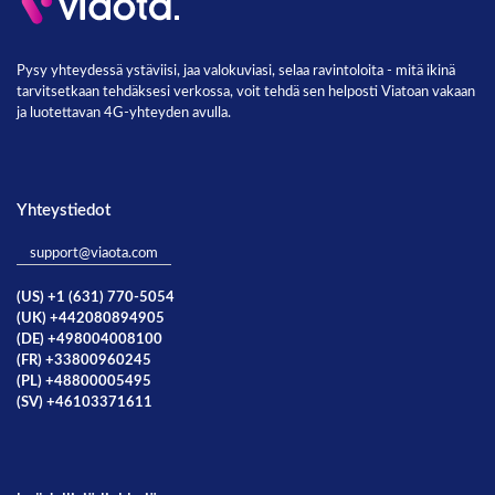
Pysy yhteydessä ystäviisi, jaa valokuviasi, selaa ravintoloita - mitä ikinä
tarvitsetkaan tehdäksesi verkossa, voit tehdä sen helposti Viatoan vakaan
ja luotettavan 4G-yhteyden avulla.
Yhteystiedot
support@viaota.com
(US) +1 (631) 770-5054
(UK) +442080894905
(DE) +498004008100
(FR) +33800960245
(PL) +48800005495
(SV) +46103371611