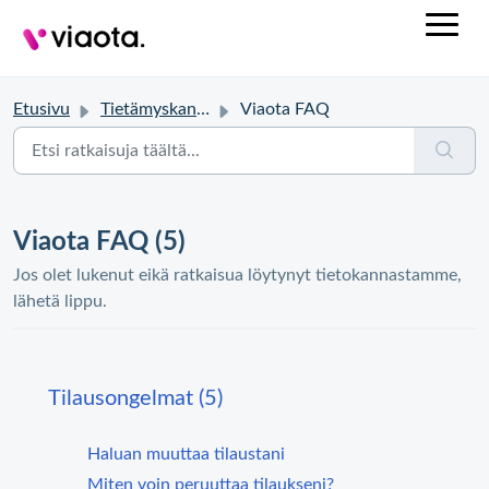
Etusivu
Tietämyskanta
Viaota FAQ
Viaota FAQ (5)
Jos olet lukenut eikä ratkaisua löytynyt tietokannastamme,
lähetä lippu.
Tilausongelmat (5)
Haluan muuttaa tilaustani
Miten voin peruuttaa tilaukseni?