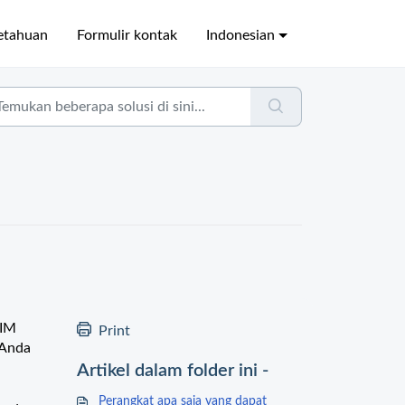
etahuan
Formulir kontak
Indonesian
SIM
Print
 Anda
Artikel dalam folder ini -
Perangkat apa saja yang dapat