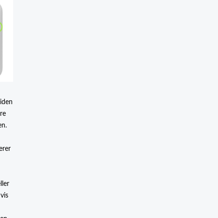
iden
re
en.
erer
ller
vis