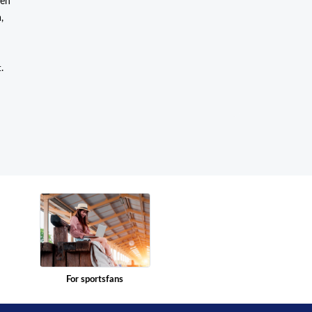
gen
,
.
For sportsfans