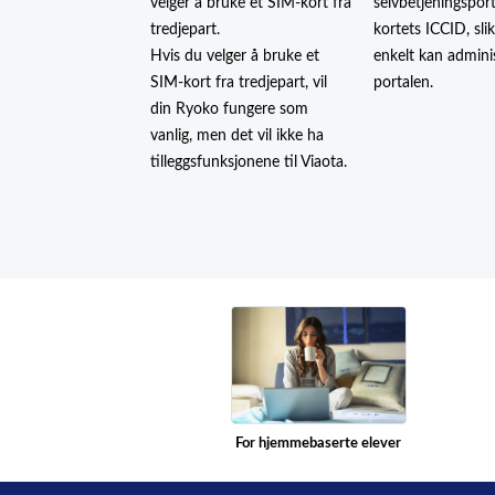
velger å bruke et SIM-kort fra
selvbetjeningspor
tredjepart.
kortets ICCID, sli
Hvis du velger å bruke et
enkelt kan adminis
SIM-kort fra tredjepart, vil
portalen.
din Ryoko fungere som
vanlig, men det vil ikke ha
tilleggsfunksjonene til Viaota.
For hjemmebaserte elever