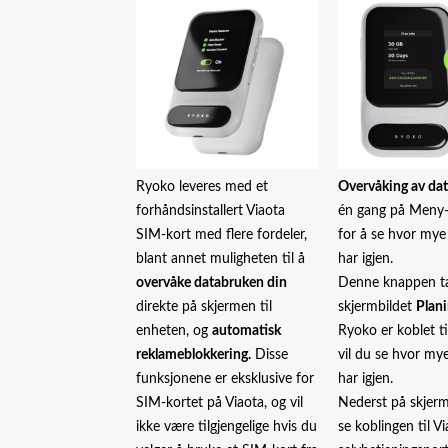
Ryoko leveres med et
Overvåking av da
forhåndsinstallert Viaota
én gang på Meny
SIM-kort med flere fordeler,
for å se hvor mye
blant annet muligheten til å
har igjen.
overvåke databruken din
Denne knappen tar
direkte på skjermen til
skjermbildet
Plani
enheten, og
automatisk
Ryoko er koblet ti
reklameblokkering.
Disse
vil du se hvor my
funksjonene er eksklusive for
har igjen.
SIM-kortet på Viaota, og vil
Nederst på skjer
ikke være tilgjengelige hvis du
se koblingen til V