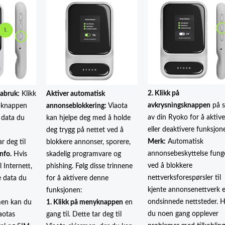
2. Klikk på
tabruk:
Klikk
Aktiver automatisk
avkrysningsknappen
på s
-knappen
annonseblokkering:
Viaota
av din Ryoko for å aktive
 data du
kan hjelpe deg med å holde
eller deaktivere funksjon
deg trygg på nettet ved å
Merk:
Automatisk
 deg til
blokkere annonser, sporere,
annonsebeskyttelse fung
nfo.
Hvis
skadelig programvare og
ved å blokkere
l Internett,
phishing. Følg disse trinnene
nettverksforespørsler til
e data du
for å aktivere denne
kjente annonsenettverk e
funksjonen:
ondsinnede nettsteder. H
men kan du
1. Klikk på menyknappen
en
du noen gang opplever
iaotas
gang til. Dette tar deg til