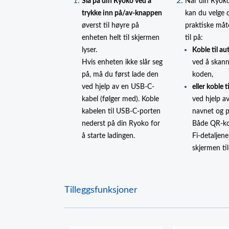
Slå på din Ryoko ved å
Når din Ryoko
trykke inn på/av-knappen
kan du velge 
øverst til høyre på
praktiske måt
enheten helt til skjermen
til på:
lyser.
Koble til a
Hvis enheten ikke slår seg
ved å skan
på, må du først lade den
koden,
ved hjelp av en USB-C-
eller koble 
kabel (følger med). Koble
ved hjelp a
kabelen til USB-C-porten
navnet og p
nederst på din Ryoko for
Både QR-ko
å starte ladingen.
Fi-detaljene
skjermen ti
Tilleggsfunksjoner