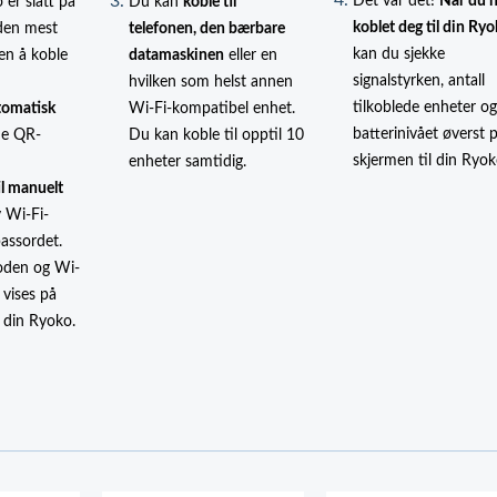
Det var det!
Når du h
 er slått på
Du kan
koble til
koblet deg til din Ry
den mest
telefonen, den bærbare
kan du sjekke
en å koble
datamaskinen
eller en
signalstyrken, antall
hvilken som helst annen
tilkoblede enheter og
utomatisk
Wi-Fi-kompatibel enhet.
batterinivået øverst 
ne QR-
Du kan koble til opptil 10
skjermen til din Ryok
enheter samtidig.
til manuelt
v Wi-Fi-
assordet.
den og Wi-
 vises på
l din Ryoko.