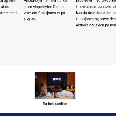
problemer med tilkoblin
tal og SIM-
Viaota-skjermen, der du kan
til nettsteder du stoler på
k at du
se en vippebryter. Denne
kan du deaktivere denne
trere det i
viser om funksjonen er på
funksjonen og prøve den
eller av.
aktuelle nettsiden på nytt
For hele familien