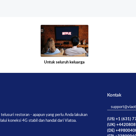
Untuk seluruh keluarga
Kontak
support@viao
telusuri restoran - apapun yang perlu Anda lakukan
(US) +1 (631) 
ui koneksi 4G stabil dan handal dari Viatoa.
(UK) +442080
(DE) +498004