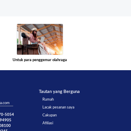
Untuk para penggemar olahraga
Tautan yang Berguna
Rumah
ta.com
Lacak pesanan saya
770-5054
Cakupan
894905
Afiliasi
008100