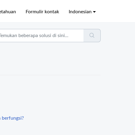
etahuan
Formulir kontak
Indonesian
 berfungsi?