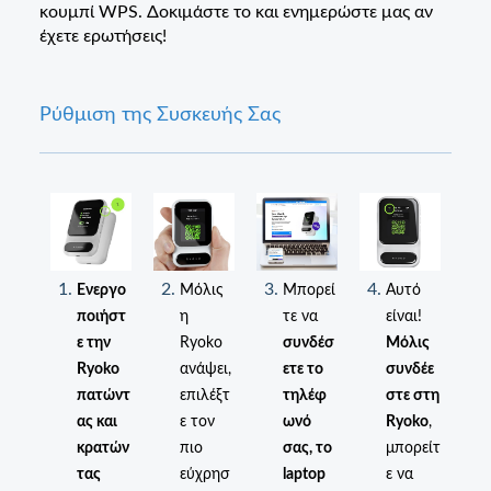
κουμπί WPS. Δοκιμάστε το και ενημερώστε μας αν
έχετε ερωτήσεις!
Ρύθμιση της Συσκευής Σας
Ενεργο
Μόλις
Μπορεί
Αυτό
ποιήστ
η
τε να
είναι!
ε την
Ryoko
συνδέσ
Μόλις
Ryoko
ανάψει,
ετε το
συνδέε
πατώντ
επιλέξτ
τηλέφ
στε στη
ας και
ε τον
ωνό
Ryoko
,
κρατών
πιο
σας, το
μπορείτ
τας
εύχρησ
laptop
ε να