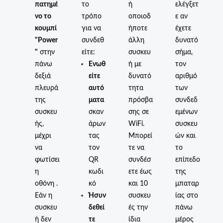
πατημέ
το
ή
ελέγξετ
νο το
τρόπο
οποιοδ
ε αν
κουμπί
για να
ήποτε
έχετε
"Power
συνδεθ
άλλη
δυνατό
"
στην
είτε:
συσκευ
σήμα,
πάνω
Ενωθ
ή με
τον
δεξιά
είτε
δυνατό
αριθμό
πλευρά
αυτό
τητα
των
της
ματα
πρόσβα
συνδεδ
συσκευ
σκαν
σης σε
εμένων
ής,
άρων
WiFi.
συσκευ
μέχρι
τας
Μπορεί
ών και
να
τον
τε να
το
φωτίσει
QR
συνδέσ
επίπεδο
η
κωδι
ετε έως
της
οθόνη .
κό
και 10
μπαταρ
Εάν η
Ήσυν
συσκευ
ίας στο
συσκευ
δεθεί
ές την
πάνω
ή δεν
τε
ίδια
μέρος