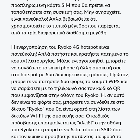
προπληρωμένη κάρτα SIM που θα πρέπει να
τοποθετήσετε στη συσκευή σας. Μην ανησυχείτε,
είναι πανεύκολο! Απλά βεβαιωθείτε ότι
χρησιμοποιείτε το τυπικό μέγεθος που παρέχεται
από τα τρία διαφορετικά διαθέσιμα μεγέθη.
Η ενεργοποίηση του Ryoko 4G hotspot είναι
πανεύκολη! Απλά πατήστε και κρατήστε πατημένο το
κουμπί λειτουργίας. Μόλις ενεργοποιηθεί, μπορείτε
να συνδέσετε το smartphone ή άλλη συσκευή σας
στο hotspot με δύο διαφορετικούς τρόπους. Πρώτον,
μπορείτε να πατήσετε δύο φορές το κουμπί WPS και
να σαρώσετε με το τηλέφωνό σας τον κωδικό QR
που εμφανίζεται στην οθόνη του Ryoko. Ή, αν αυτό
δεν είναι το φόρτε σας, μπορείτε να συνδεθείτε στο
δίκτυο "Ryoko" που θα είναι ορατό στη λίστα των
δικτύων Wi-Fi της συσκευής σας. Ο κωδικός
πρόσβασης επισημαίνεται ως "κλειδί" στην οθόνη
του Ryoko και μπορείτε να δείτε τόσο το SSID όσο
και τον κωδικό πρόσβασης πατώντας μία φορά το