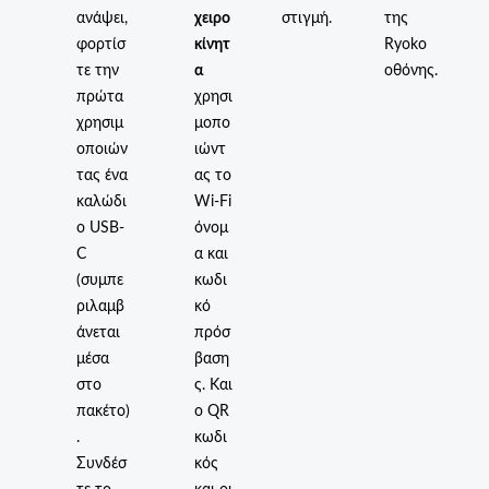
ανάψει,
χειρο
στιγμή.
της
φορτίσ
κίνητ
Ryoko
τε την
α
οθόνης.
πρώτα
χρησι
χρησιμ
μοπο
οποιών
ιώντ
τας ένα
ας το
καλώδι
Wi-Fi
ο USB-
όνομ
C
α και
(συμπε
κωδι
ριλαμβ
κό
άνεται
πρόσ
μέσα
βαση
στο
ς. Και
πακέτο)
ο QR
.
κωδι
Συνδέσ
κός