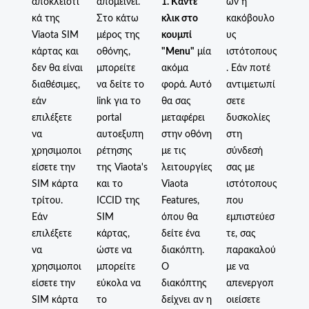
αποκλειστι
απομείνει.
1. Κάντε
ων ή
κά της
Στο κάτω
κλικ στο
κακόβουλο
Viaota SIM
μέρος της
κουμπί
υς
κάρτας και
οθόνης,
"Menu"
μία
ιστότοπους
δεν θα είναι
μπορείτε
ακόμα
. Εάν ποτέ
διαθέσιμες,
να δείτε το
φορά. Αυτό
αντιμετωπί
εάν
link για το
θα σας
σετε
επιλέξετε
portal
μεταφέρει
δυσκολίες
να
αυτοεξυπη
στην οθόνη
στη
χρησιμοποι
ρέτησης
με τις
σύνδεσή
είσετε την
της Viaota's
λειτουργίες
σας με
SIM κάρτα
και το
Viaota
ιστότοπους
τρίτου.
ICCID της
Features,
που
Εάν
SIM
όπου θα
εμπιστεύεσ
επιλέξετε
κάρτας,
δείτε ένα
τε, σας
να
ώστε να
διακόπτη.
παρακαλού
χρησιμοποι
μπορείτε
Ο
με να
είσετε την
εύκολα να
διακόπτης
απενεργοπ
SIM κάρτα
το
δείχνει αν η
οιείσετε