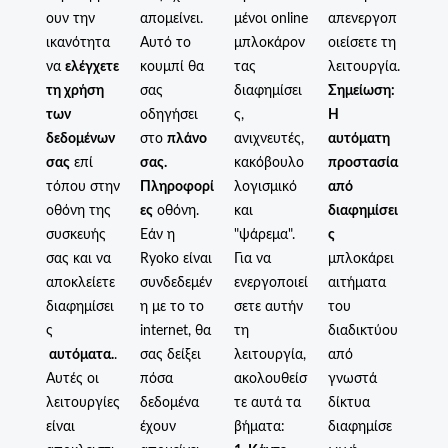
ουν την
απομείνει.
μένοι online
απενεργοπ
ικανότητα
Αυτό το
μπλοκάρον
οιείσετε τη
να
ελέγχετε
κουμπί θα
τας
λειτουργία.
τη χρήση
σας
διαφημίσει
Σημείωση:
των
οδηγήσει
ς,
Η
δεδομένων
στο
πλάνο
ανιχνευτές,
αυτόματη
σας
επί
σας.
κακόβουλο
προστασία
τόπου στην
Πληροφορί
λογισμικό
από
οθόνη της
ες
οθόνη.
και
διαφημίσει
συσκευής
Εάν η
"ψάρεμα".
ς
σας και να
Ryoko είναι
Για να
μπλοκάρει
αποκλείετε
συνδεδεμέν
ενεργοποιεί
αιτήματα
διαφημίσει
η με το το
σετε αυτήν
του
ς
internet, θα
τη
διαδικτύου
αυτόματα.
.
σας δείξει
λειτουργία,
από
Αυτές οι
πόσα
ακολουθείσ
γνωστά
λειτουργίες
δεδομένα
τε αυτά τα
δίκτυα
είναι
έχουν
βήματα:
διαφημίσε