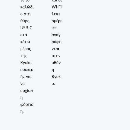
τε το
και οι
καλώδι
Wi-Fi
ο στη
λεπτ
θύρα
ομέρε
USB-C
ιες
στο
αναγ
κάτω
ράφο
μέρος
νται
της
στην
Ryoko
οθόν
συσκευ
η
ής για
Ryok
να
o.
αρχίσει
η
φόρτισ
η.