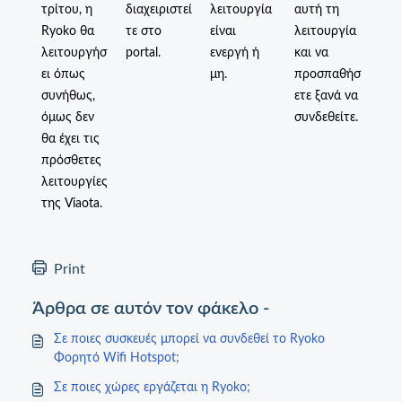
τρίτου, η
διαχειριστεί
λειτουργία
αυτή τη
Ryoko θα
τε στο
είναι
λειτουργία
λειτουργήσ
portal.
ενεργή ή
και να
ει όπως
μη.
προσπαθήσ
συνήθως,
ετε ξανά να
όμως δεν
συνδεθείτε.
θα έχει τις
πρόσθετες
λειτουργίες
της Viaota.
Print
Άρθρα σε αυτόν τον φάκελο -
Σε ποιες συσκευές μπορεί να συνδεθεί το Ryoko
Φορητό Wifi Hotspot;
Σε ποιες χώρες εργάζεται η Ryoko;