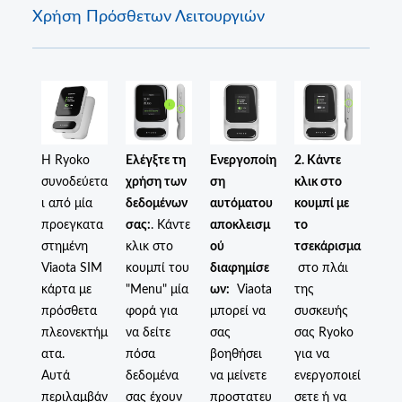
Χρήση Πρόσθετων Λειτουργιών
Η Ryoko
Ελέγξτε τη
Ενεργοποίη
2. Κάντε
συνοδεύετα
χρήση των
ση
κλικ στο
ι από μία
δεδομένων
αυτόματου
κουμπί με
προεγκατα
σας:
. Κάντε
αποκλεισμ
το
στημένη
κλικ στο
ού
τσεκάρισμα
Viaota SIM
κουμπί του
διαφημίσε
στο πλάι
κάρτα με
"Menu" μία
ων:
Viaota
της
πρόσθετα
φορά για
μπορεί να
συσκευής
πλεονεκτήμ
να δείτε
σας
σας Ryoko
ατα.
πόσα
βοηθήσει
για να
Αυτά
δεδομένα
να μείνετε
ενεργοποιεί
περιλαμβάν
σας έχουν
προστατευ
σετε ή να