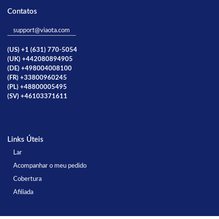
Contatos
support@viaota.com
(US) +1 (631) 770-5054
(UK) +442080894905
(DE) +498004008100
(FR) +33800960245
(PL) +48800005495
(SV) +46103371611
Links Úteis
Lar
Acompanhar o meu pedido
Cobertura
Afiliada