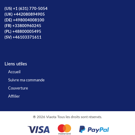
(US) +1 (631) 770-5054
(UK) +442080894905
(DE) +498004008100
(FR) +33800960245
(PL) +48800005495
(SV) +46103371611
Liens utiles
Accueil
Suivre ma commande
Couverture
Affilier
®
2026 Viaota Tous les droits sont réservés.