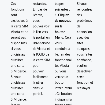
Ces
restantes.
étapes
Si vous
fonctions
En bas de
suivantes :
rencontrez
sont
l'écran,
1. Cliquez
des
exclusives à
vous
de nouveau
problèmes
la carte SIM
pouvez voir
sur le
de
Viaota et ne
le lien vers
bouton
connexion
seront pas
le portail en
Menu.
Cela
avec des
disponibles
libre-service
vous
sites
si vous
de Viaota et
conduira à
auxquels
choisissez
le ICCID de
l'écran des
vous faites
d'utiliser
la carte SIM
fonctionnali
confiance,
une carte
pour
tés Viaota
veuillez
SIM tierce.
pouvoir
où vous
désactiver
Si vous
facilement
verrez un
cette
choisissez
la gérer
bouton
fonction et
d'utiliser
dans le
interrupteur
réessayer.
une carte
portail.
. Ce bouton
SIM tierce,
indique si la