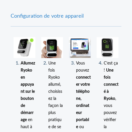
Configuration de votre appareil
Allumez
Une
Vous
C’est ça
Ryoko
fois
pouvez
!
Une
en
Ryoko
connect
fois
appuya
allumé,
er votre
connect
nt sur le
choisiss
télépho
é à
bouton
ez la
ne,
Ryoko
,
de
façon la
ordinat
vous
démarr
plus
eur
pouvez
age
en
pratiqu
portabl
vérifier
haut à
e de se
e
ou
la