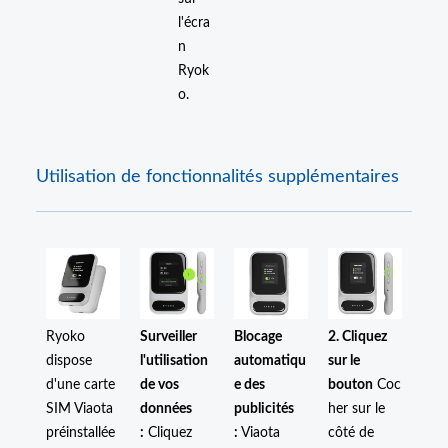
l'écra
n
Ryok
o.
Utilisation de fonctionnalités supplémentaires
Ryoko
Surveiller
Blocage
2. Cliquez
dispose
l'utilisation
automatiqu
sur le
d'une carte
de vos
e des
bouton
Coc
SIM Viaota
données
publicités
her sur le
préinstallée
:
Cliquez
:
Viaota
côté de