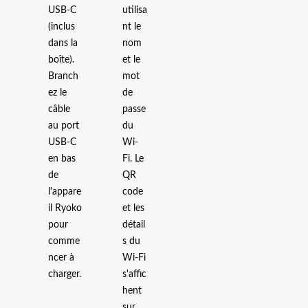
USB-C
utilisa
(inclus
nt le
dans la
nom
boîte).
et le
Branch
mot
ez le
de
câble
passe
au port
du
USB-C
Wi-
en bas
Fi. Le
de
QR
l'appare
code
il Ryoko
et les
pour
détail
comme
s du
ncer à
Wi-Fi
charger.
s'affic
hent
sur