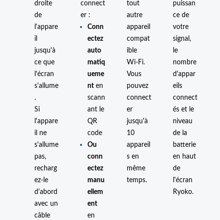
droite
connect
tout
puissan
de
er :
autre
ce de
l'appare
Conn
appareil
votre
il
ectez
compat
signal,
jusqu'à
auto
ible
le
ce que
matiq
Wi-Fi.
nombre
l'écran
ueme
Vous
d'appar
s'allume
nt
en
pouvez
eils
.
scann
connect
connect
Si
ant le
er
és et le
l'appare
QR
jusqu'à
niveau
il ne
code
10
de la
s'allume
Ou
appareil
batterie
pas,
conn
s en
en haut
recharg
ectez
même
de
ez-le
manu
temps.
l'écran
d'abord
ellem
Ryoko.
avec un
ent
câble
en