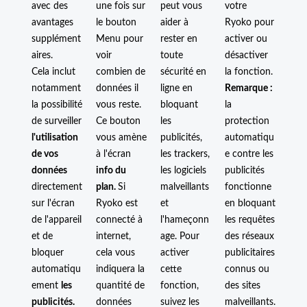
avec des
une fois sur
peut vous
votre
avantages
le bouton
aider à
Ryoko pour
supplément
Menu pour
rester en
activer ou
aires.
voir
toute
désactiver
Cela inclut
combien de
sécurité en
la fonction.
notamment
données il
ligne en
Remarque :
la possibilité
vous reste.
bloquant
la
de surveiller
Ce bouton
les
protection
l'utilisation
vous amène
publicités,
automatiqu
de vos
à l'écran
les trackers,
e contre les
données
info du
les logiciels
publicités
directement
plan.
Si
malveillants
fonctionne
sur l'écran
Ryoko est
et
en bloquant
de l'appareil
connecté à
l'hameçonn
les requêtes
et de
internet,
age. Pour
des réseaux
bloquer
cela vous
activer
publicitaires
automatiqu
indiquera la
cette
connus ou
ement
les
quantité de
fonction,
des sites
publicités.
données
suivez les
malveillants.