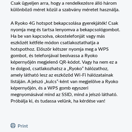
Csak ügyeljen arra, hogy a rendelkezésre álló három
különböző méret közül a szabvány méretet használja.
A Ryoko 4G hotspot bekapcsolása gyerekjáték! Csak
nyomja meg és tartsa lenyomva a bekapcsológombot.
Ha be van kapcsolva, okostelefonját vagy más
eszközét kétféle módon csatlakoztathatja a
hotspothoz. Először kétszer nyomja meg a WPS
gombot, és telefonjával beolvassa a Ryoko
képernyőjén megjelenő QR-kódot. Vagy ha nem ez a
te dolgod, csatlakozhatsz a „Ryoko” hálózathoz,
amely látható lesz az eszközöd Wi-Fi hálózatainak
listáján. A jelszó „kulcs”-ként van megjelölve a Ryoko
képernyőjén, és a WPS gomb egyszeri
megnyomásával mind az SSID, mind a jelszó látható.
Próbálja ki, és tudassa velünk, ha kérdése van!
Print