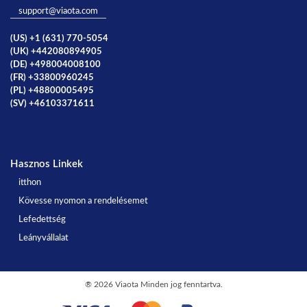
support@viaota.com
(US) +1 (631) 770-5054
(UK) +442080894905
(DE) +498004008100
(FR) +33800960245
(PL) +48800005495
(SV) +46103371611
Hasznos Linkek
itthon
Kövesse nyomon a rendelésemet
Lefedettség
Leányvállalat
®
2026 Viaota Minden jog fenntartva.