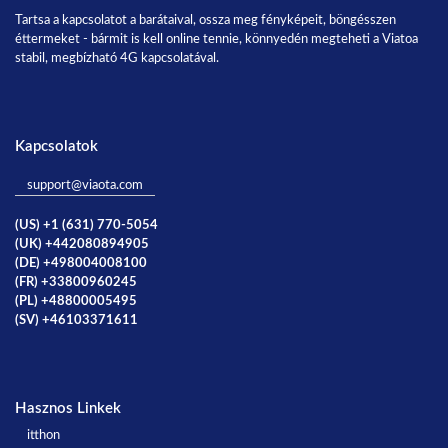
Tartsa a kapcsolatot a barátaival, ossza meg fényképeit, böngésszen
éttermeket - bármit is kell online tennie, könnyedén megteheti a Viatoa
stabil, megbízható 4G kapcsolatával.
Kapcsolatok
support@viaota.com
(US) +1 (631) 770-5054
(UK) +442080894905
(DE) +498004008100
(FR) +33800960245
(PL) +48800005495
(SV) +46103371611
Hasznos Linkek
itthon