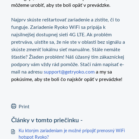
môžeme urobiť, aby ste boli opäť v prevádzke.
Najprv skúste reštartovať zariadenie a zistite, či to
funguje. Zariadenie Ryoko WiFi sa pripája k
najsilnejšej dostupnej sieti 4G LTE. Ak problém
pretrváva, uistite sa, že nie ste v oblasti bez signálu a
skúste zmeniť lokálnu sieť manuálne. Stále nemáte
šťastie? Žiaden problém! Náš úžasný tím zákazníckej
podpory vám vždy rád pomôže. Stačí nám napísať e-
mail na adresu
support@getryoko.com
a my sa
pokúsime, aby ste boli čo najskôr opäť v prevádzke!
Print
Články v tomto priečinku -
Ku ktorým zariadeniam je možné pripojiť prenosný WiFi
hotspot Ryoko?