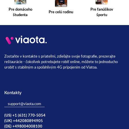
Pre fanúšikov
Pre domáceho
Pre celú rodinu
športu
študenta
Zostaňte v kontakte s priateľmi, zdieľajte svoje fotografie, prezerajte
reštaurácie - čokoľvek potrebujete robiť online, môžete to jednoducho
urobiť s stabilným a spoľahlivým 4G pripojením od Viatoa.
Kontakty
support@viaota.com
(US) +1 (631) 770-5054
(UK) +442080894905
(DE) +498004008100