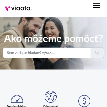
Ako môžeme pomôcť?
Celosvetové
Vysokorýchlost