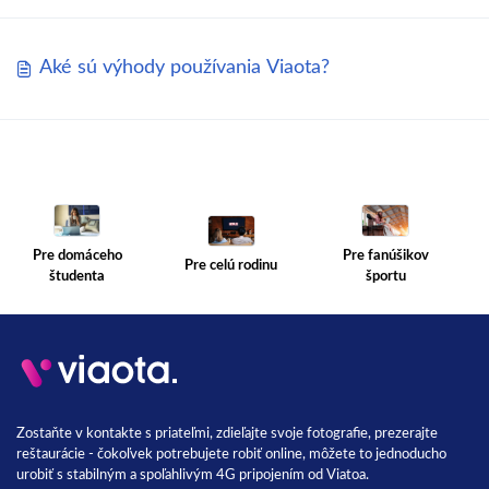
Aké sú výhody používania Viaota?
Pre fanúšikov
Pre domáceho
Pre celú rodinu
športu
študenta
Zostaňte v kontakte s priateľmi, zdieľajte svoje fotografie, prezerajte
reštaurácie - čokoľvek potrebujete robiť online, môžete to jednoducho
urobiť s stabilným a spoľahlivým 4G pripojením od Viatoa.