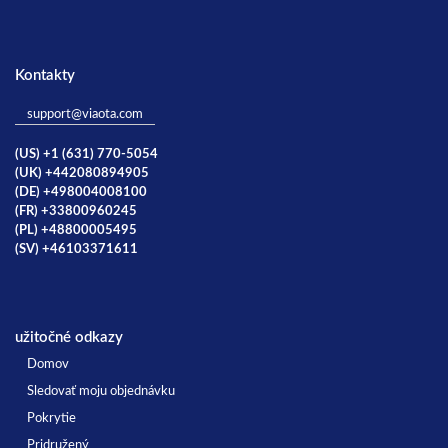
Kontakty
support@viaota.com
(US) +1 (631) 770-5054
(UK) +442080894905
(DE) +498004008100
(FR) +33800960245
(PL) +48800005495
(SV) +46103371611
užitočné odkazy
Domov
Sledovať moju objednávku
Pokrytie
Pridružený