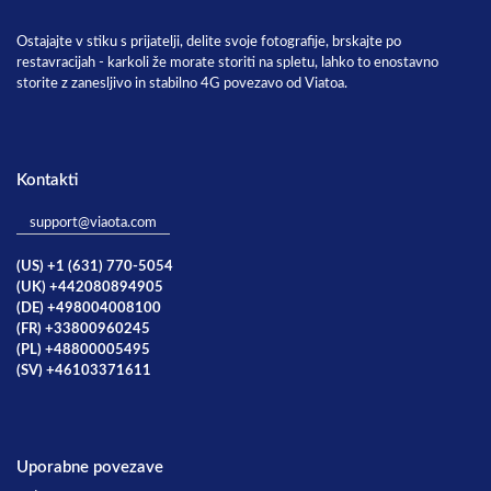
Ostajajte v stiku s prijatelji, delite svoje fotografije, brskajte po
restavracijah - karkoli že morate storiti na spletu, lahko to enostavno
storite z zanesljivo in stabilno 4G povezavo od Viatoa.
Kontakti
support@viaota.com
(US) +1 (631) 770-5054
(UK) +442080894905
(DE) +498004008100
(FR) +33800960245
(PL) +48800005495
(SV) +46103371611
Uporabne povezave