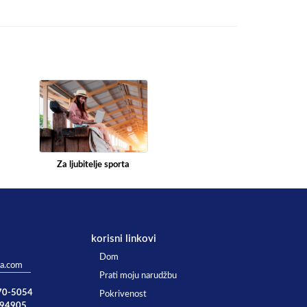
Za ljubitelje sporta
korisni linkovi
Dom
ta.com
Prati moju narudžbu
770-5054
Pokrivenost
894905