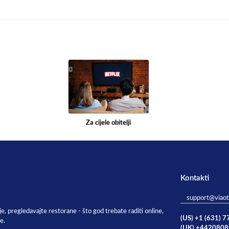
Za cijele obitelji
Kontakti
support@viao
je, pregledavajte restorane - što god trebate raditi online,
(US) +1 (631) 
e.
(UK) +442080