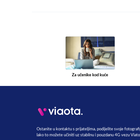
Za učenike kod kuće
Ostanite u kontaktu s prijateljima, podijelite svoje fotografi
lako to možete učiniti uz stabilnu i pouzdanu 4G vezu Viato