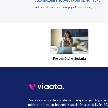
Ako môžem sledovať svoju objednávku?
Ako zistím číslo svojej objednávky?
Pre domáceho študenta
Zostaňte v kontakte s priateľmi, zdieľajte svoje fotografie,
môžete to jednoducho urobiť s stabilným a spoľahlivým 4G 