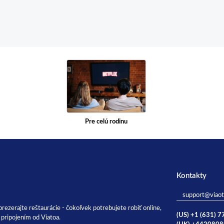
Pre celú rodinu
Kontakty
support@viao
 prezerajte reštaurácie - čokoľvek potrebujete robiť online,
(US) +1 (631) 
pripojením od Viatoa.