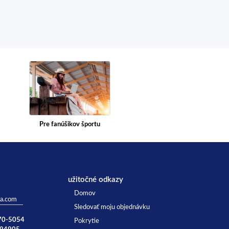
Pre fanúšikov športu
užitočné odkazy
Domov
ta.com
Sledovať moju objednávku
770-5054
Pokrytie