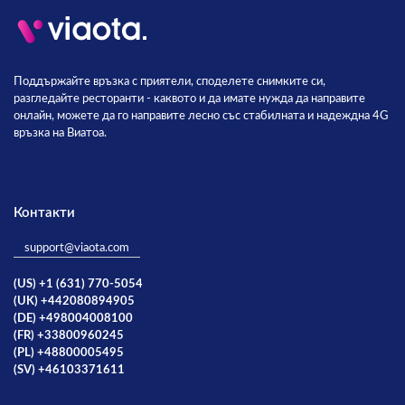
Поддържайте връзка с приятели, споделете снимките си,
разгледайте ресторанти - каквото и да имате нужда да направите
онлайн, можете да го направите лесно със стабилната и надеждна 4G
връзка на Виатоа.
Контакти
support@viaota.com
(US) +1 (631) 770-5054
(UK) +442080894905
(DE) +498004008100
(FR) +33800960245
(PL) +48800005495
(SV) +46103371611