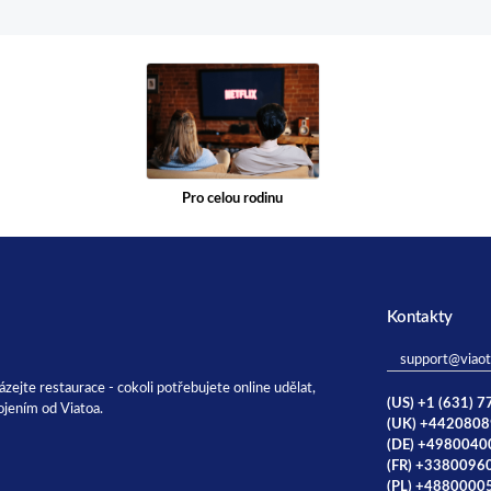
Pro celou rodinu
Kontakty
support@viao
házejte restaurace - cokoli potřebujete online udělat,
(US) +1 (631) 
ojením od Viatoa.
(UK) +442080
(DE) +498004
(FR) +3380096
(PL) +4880000