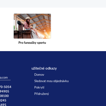
Pro fanoušky sportu
užitečné odkazy
Domov
ta.com
Sledovat mou objednávku
770-5054
Pokrytí
894905
Přidružený
008100
0245
5495