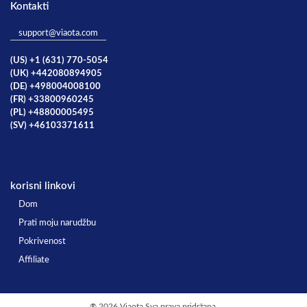
Kontakti
support@viaota.com
(US) +1 (631) 770-5054
(UK) +442080894905
(DE) +498004008100
(FR) +33800960245
(PL) +48800005495
(SV) +46103371611
korisni linkovi
Dom
Prati moju narudžbu
Pokrivenost
Affiliate
®
2026 Viaota Sva prava pridržana.