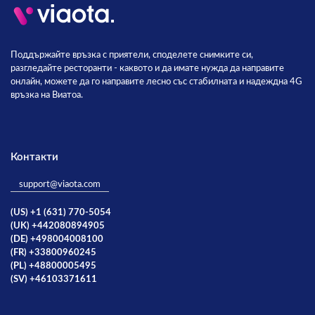
Поддържайте връзка с приятели, споделете снимките си,
разгледайте ресторанти - каквото и да имате нужда да направите
онлайн, можете да го направите лесно със стабилната и надеждна 4G
връзка на Виатоа.
Контакти
support@viaota.com
(US) +1 (631) 770-5054
(UK) +442080894905
(DE) +498004008100
(FR) +33800960245
(PL) +48800005495
(SV) +46103371611