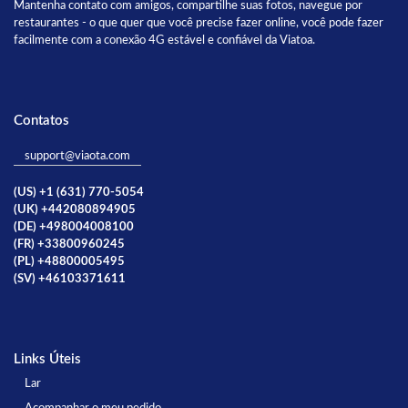
Mantenha contato com amigos, compartilhe suas fotos, navegue por
restaurantes - o que quer que você precise fazer online, você pode fazer
facilmente com a conexão 4G estável e confiável da Viatoa.
Contatos
support@viaota.com
(US) +1 (631) 770-5054
(UK) +442080894905
(DE) +498004008100
(FR) +33800960245
(PL) +48800005495
(SV) +46103371611
Links Úteis
Lar