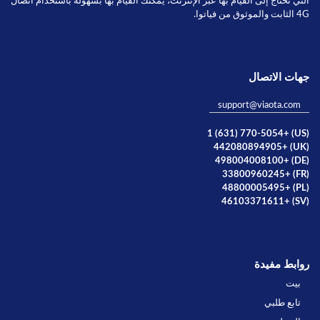
التي تحتاج إلى القيام بها عبر الإنترنت، يمكنك القيام بها بسهولة باستخدام اتصال
4G الثابت والموثوق من فياتوا.
جهات الاتصال
support@viaota.com
(US) +1 (631) 770-5054
(UK) +442080894905
(DE) +498004008100
(FR) +33800960245
(PL) +48800005495
(SV) +46103371611
روابط مفيدة
بيت
تابع طلبي