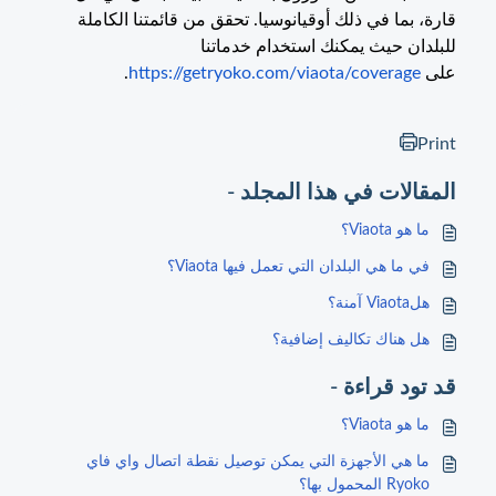
قارة، بما في ذلك أوقيانوسيا. تحقق من قائمتنا الكاملة
للبلدان حيث يمكنك استخدام خدماتنا
على
https://getryoko.com/viaota/coverage
.
Print
المقالات في هذا المجلد -
ما هو Viaota؟
في ما هي البلدان التي تعمل فيها Viaota؟
هلViaota آمنة؟
هل هناك تكاليف إضافية؟
قد تود قراءة -
ما هو Viaota؟
ما هي الأجهزة التي يمكن توصيل نقطة اتصال واي فاي
Ryoko المحمول بها؟