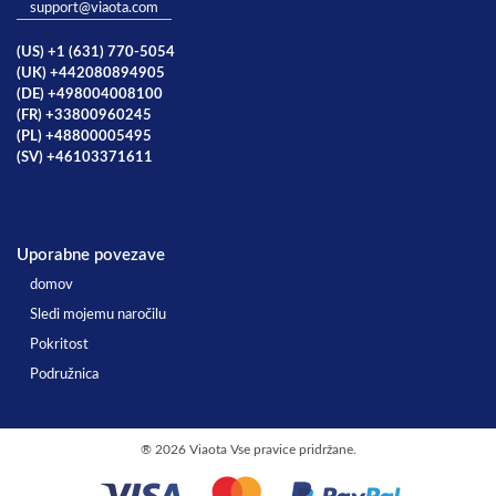
support@viaota.com
(US) +1 (631) 770-5054
(UK) +442080894905
(DE) +498004008100
(FR) +33800960245
(PL) +48800005495
(SV) +46103371611
Uporabne povezave
domov
Sledi mojemu naročilu
Pokritost
Podružnica
®
2026 Viaota Vse pravice pridržane.