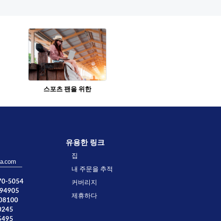
스포츠 팬을 위한
유용한 링크
집
ta.com
내 주문을 추적
770-5054
커버리지
894905
제휴하다
008100
0245
5495