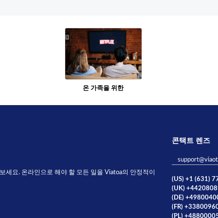
온 가족을 위한
콘택트 렌즈
support@viao
요. 온라인으로 해야 할 모든 일을 Viatoa의 안정적이
(US) +1 (631) 
(UK) +442080
(DE) +498004
(FR) +3380096
(PL) +4880000