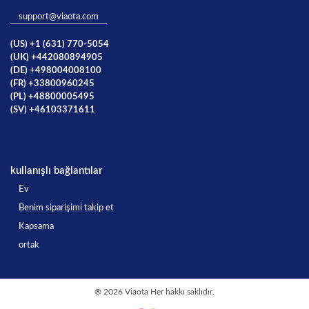
support@viaota.com
(US) +1 (631) 770-5054
(UK) +442080894905
(DE) +498004008100
(FR) +33800960245
(PL) +48800005495
(SV) +46103371611
kullanışlı bağlantılar
Ev
Benim siparişimi takip et
Kapsama
ortak
®
2026 Viaota Her hakkı saklıdır.