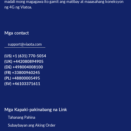
madali mong magagawa ito gamit ang matibay at maaasahang koneksyon
ng 4G ng Viatoa.
Mga contact
support@viaota.com
(US) +1 (631) 770-5054
(UK) +442080894905
(DE) +498004008100
(FR) +33800960245
(PL) +48800005495
(SV) +46103371611
Mga Kapaki-pakinabang na Link
Tahanang Pahina
Subaybayan ang Aking Order