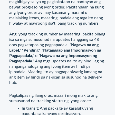
magbibigay sa iyo ng pagkakataon na bantayan ang
bawat progreso ng iyong order. Pakitandaan na kung
ang iyong order ay may kasamang marami o
malalaking items, maaaring ipadala ang mga ito nang
hiwalay at mayroong iba't ibang tracking numbers.
Ang iyong tracking number ay maaaring ipakita bilang
isa sa mga sumusunod na updates hanggang sa 48
oras pagkatapos ng pagpapadala: "
Nagawa na ang
Label
," "
Pending
," "
Natanggap ang Impormasyon ng
Pagpapadala
," o "
Nagawa na ang Impomasyon ng
Pagpapadala
." Ang mga updates na ito ay hindi laging
nangangahulugang ang iyong item ay hindi pa
ipinadala. Maaring ito ay nagpapahiwatig lamang na
ang item ay hindi pa na-scan sa susunod na delivery
hub.
Pagkalipas ng ilang oras, maaari mong makita ang
sumusunod na tracking status ng iyong order:
In transit
: Ang package ay kasalukuyang
papunta sa kanyang destinasyon.