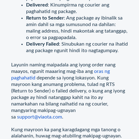
Delivered
: Kinumpirma ng courier ang
paghahatid ng package.
Return to Sender
: Ang package ay ibinalik sa
amin dahil sa mga sumusunod na dahilan:
maling address, hindi makontak ang tatanggap,
o error sa pagpapadala.
Delivery Failed
: Sinubukan ng courier na ihatid
ang package ngunit hindi ito nagtagumpay.
Layunin naming maipadala ang iyong order nang
maayos, ngunit maaaring mag-iba ang
oras ng
paghahatid
depende sa iyong lokasyon. Kung
mayroon kang anumang problema, tulad ng RTS
(Return to Sender) o failed delivery, o kung ang iyong
package ay hindi natanggap kahit na ito ay
namarkahan na bilang naihatid na ng courier,
mangyaring makipag-ugnayan
sa
support@viaota.com
.
Kung mayroon ka pang karagdagang mga tanong o
alalahanin, huwag mag-atubiling makipag-ugnayan.