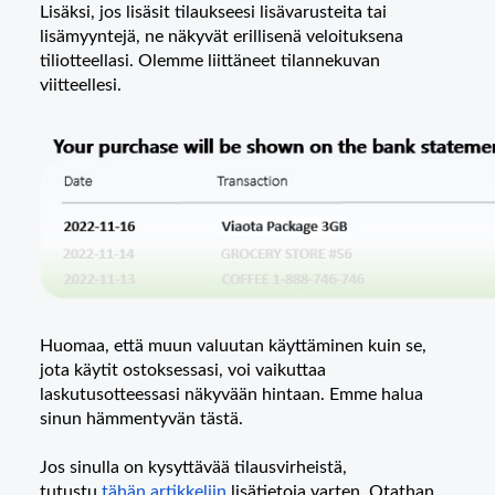
Lisäksi, jos lisäsit tilaukseesi lisävarusteita tai
lisämyyntejä, ne näkyvät erillisenä veloituksena
tiliotteellasi. Olemme liittäneet tilannekuvan
viitteellesi.
Huomaa, että muun valuutan käyttäminen kuin se,
jota käytit ostoksessasi, voi vaikuttaa
laskutusotteessasi näkyvään hintaan. Emme halua
sinun hämmentyvän tästä.
Jos sinulla on kysyttävää tilausvirheistä,
tutustu
tähän artikkeliin
lisätietoja varten. Otathan