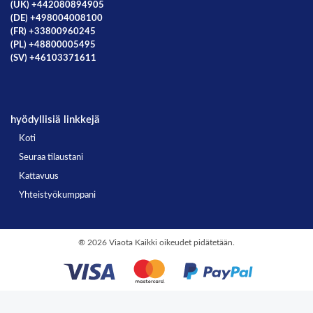
(UK) +442080894905
(DE) +498004008100
(FR) +33800960245
(PL) +48800005495
(SV) +46103371611
hyödyllisiä linkkejä
Koti
Seuraa tilaustani
Kattavuus
Yhteistyökumppani
®
2026 Viaota Kaikki oikeudet pidätetään.