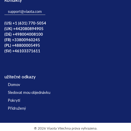
Kontakty
support@viaota.com
(US) +1 (631) 770-5054
(UK) +442080894905
(DE) +498004008100
(FR) +33800960245
(PL) +48800005495
(SV) +46103371611
užitečné odkazy
Domov
Sledovat mou objednávku
Pokrytí
Přidružený
®
2026 Viaota Všechna práva vyhrazena.