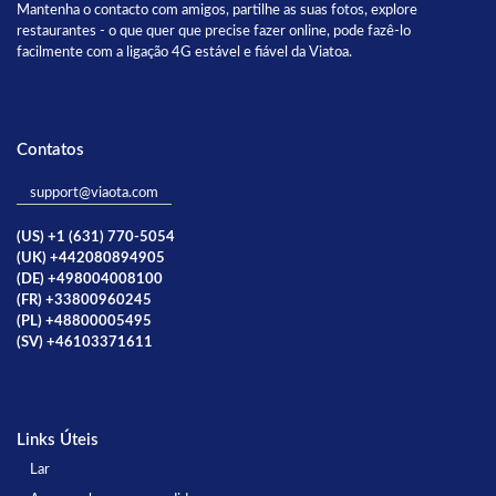
Mantenha o contacto com amigos, partilhe as suas fotos, explore
restaurantes - o que quer que precise fazer online, pode fazê-lo
facilmente com a ligação 4G estável e fiável da Viatoa.
Contatos
support@viaota.com
(US) +1 (631) 770-5054
(UK) +442080894905
(DE) +498004008100
(FR) +33800960245
(PL) +48800005495
(SV) +46103371611
Links Úteis
Lar