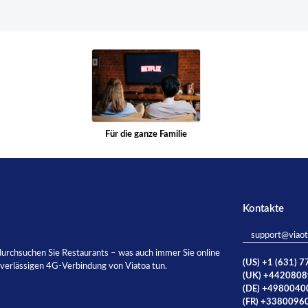
Für die ganze Familie
Kontakte
support@viao
, durchsuchen Sie Restaurants – was auch immer Sie online
(US) +1 (631) 
uverlässigen 4G-Verbindung von Viatoa tun.
(UK) +442080
(DE) +498004
(FR) +3380096