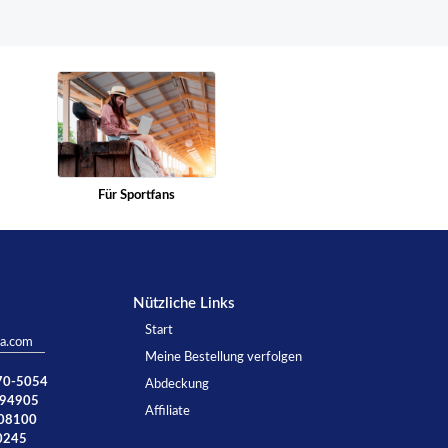
Für Sportfans
Nützliche Links
Start
ta.com
Meine Bestellung verfolgen
770-5054
Abdeckung
894905
Affiliate
008100
0245