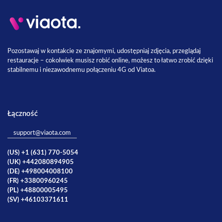
Pozostawaj w kontakcie ze znajomymi, udostępniaj zdjęcia, przeglądaj
restauracje – cokolwiek musisz robić online, możesz to łatwo zrobić dzięki
stabilnemu i niezawodnemu połączeniu 4G od Viatoa.
Łączność
support@viaota.com
(US) +1 (631) 770-5054
(UK) +442080894905
(DE) +498004008100
(FR) +33800960245
(PL) +48800005495
(SV) +46103371611