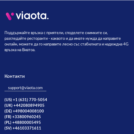
Поддържайте връзка с приятели, споделете снимките си,
разгледайте ресторанти - каквото и да имате нужда да направите
онлайн, можете да го направите лесно със стабилната и надеждна 4G
връзка на Виатоа.
Контакти
support@viaota.com
(US) +1 (631) 770-5054
(UK) +442080894905
(DE) +498004008100
(FR) +33800960245
(PL) +48800005495
(SV) +46103371611