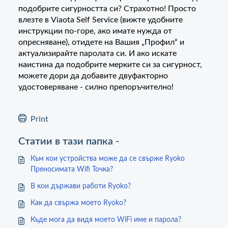
подобрите сигурността си? Страхотно! Просто
влезте в Viaota Self Service (вижте удобните
инструкции по-горе, ако имате нужда от
опресняване), отидете на Вашия „Профил“ и
актуализирайте паролата си. И ако искате
наистина да подобрите мерките си за сигурност,
можете дори да добавите двуфакторно
удостоверяване - силно препоръчително!
Print
Статии в тази папка -
Към кои устройства може да се свърже Ryoko
Преносимата Wifi Точка?
В кои държави работи Ryoko?
Как да свържа моето Ryoko?
Къде мога да видя моето WiFi име и парола?