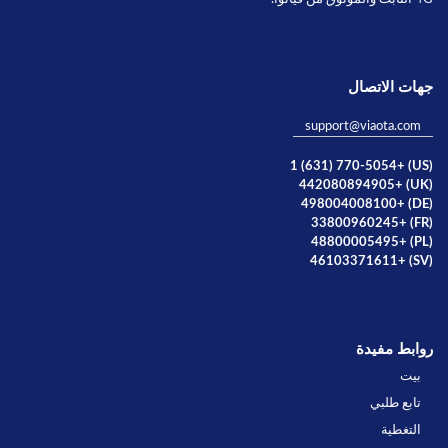
جهات الاتصال
support@viaota.com
(US) +1 (631) 770-5054
(UK) +442080894905
(DE) +498004008100
(FR) +33800960245
(PL) +48800005495
(SV) +46103371611
روابط مفيدة
بيت
تابع طلبي
التغطية