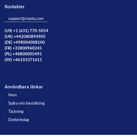
Kontakter
support@viaota.com
(US) +1 (631) 770-5054
(UK) +442080894905
(DE) +498004008100
(FR) +33800960245
(PL) +48800005495
(SV) +46103371611
Användbara länkar
Hem
Spåra min beställning
Täckning
Dotterbolag