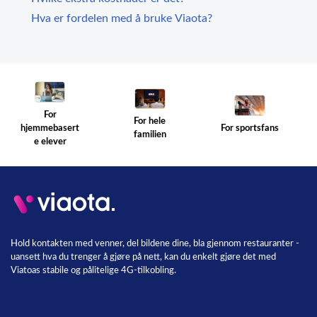
Hva er fordelen med å bruke Viaota?
For
For hele
For sportsfans
hjemmebasert
familien
e elever
Hold kontakten med venner, del bildene dine, bla gjennom restauranter -
uansett hva du trenger å gjøre på nett, kan du enkelt gjøre det med
Viatoas stabile og pålitelige 4G-tilkobling.