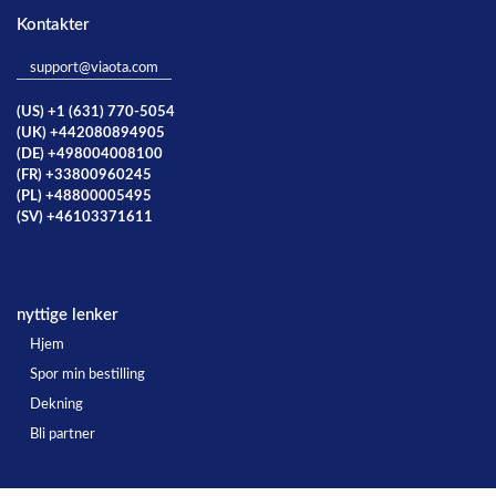
Kontakter
support@viaota.com
(US) +1 (631) 770-5054
(UK) +442080894905
(DE) +498004008100
(FR) +33800960245
(PL) +48800005495
(SV) +46103371611
nyttige lenker
Hjem
Spor min bestilling
Dekning
Bli partner