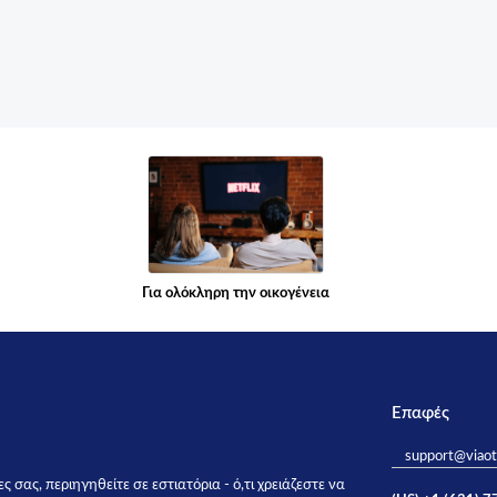
Για ολόκληρη την οικογένεια
Επαφές
support@viao
 σας, περιηγηθείτε σε εστιατόρια - ό,τι χρειάζεστε να