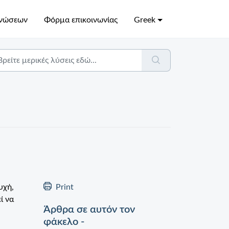
γνώσεων
Φόρμα επικοινωνίας
Greek
υχή,
Print
ί να
Άρθρα σε αυτόν τον
φάκελο -