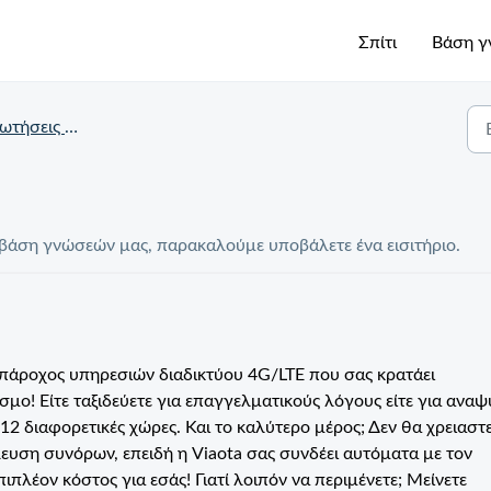
Σπίτι
Βάση 
τήσεις Viaota
τη βάση γνώσεών μας, παρακαλούμε υποβάλετε ένα εισιτήριο.
 πάροχος υπηρεσιών διαδικτύου 4G/LTE που σας κρατάει
μο! Είτε ταξιδεύετε για επαγγελματικούς λόγους είτε για αναψ
12 διαφορετικές χώρες. Και το καλύτερο μέρος; Δεν θα χρειαστε
λευση συνόρων, επειδή η Viaota σας συνδέει αυτόματα με τον
ιπλέον κόστος για εσάς! Γιατί λοιπόν να περιμένετε; Μείνετε