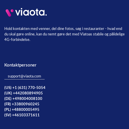
Hold kontakten med venner, del dine fotos, søg i restauranter - hvad end
du skal gøre online, kan du nemt gøre det med Viatoas stabile og pålidelige
4G-forbindelse.
Kontaktpersoner
support@viaota.com
(US) +1 (631) 770-5054
(UK) +442080894905
(DE) +498004008100
(FR) +33800960245
(PL) +48800005495
(SV) +46103371611