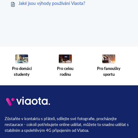
Jaké jsou výhody používání Viaota?
Pro celou
Pro fanoušky
Pro domácí
rodinu
sportu
studenty
Zůstaňte v kontaktu s přáteli, sdílejte své fotografie, procházejte
restaurace - cokoli potřebujete online udělat, můžete to snadno udělat s
stabilním a spolehlivým 4G připojením od Viatoa.