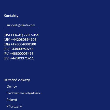
Kontakty
support@viaota.com
(US) +1 (631) 770-5054
(UK) +442080894905
(DE) +498004008100
(FR) +33800960245
(PL) +48800005495
(SV) +46103371611
užitečné odkazy
Domov
Sledovat mou objednávku
Pokrytí
Přidružený