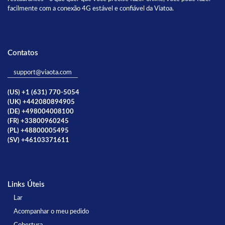
facilmente com a conexão 4G estável e confiável da Viatoa.
Contatos
support@viaota.com
(US) +1 (631) 770-5054
(UK) +442080894905
(DE) +498004008100
(FR) +33800960245
(PL) +48800005495
(SV) +46103371611
Links Úteis
Lar
Acompanhar o meu pedido