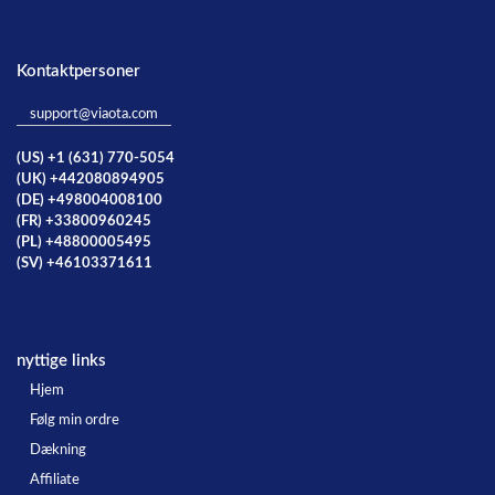
Kontaktpersoner
support@viaota.com
(US) +1 (631) 770-5054
(UK) +442080894905
(DE) +498004008100
(FR) +33800960245
(PL) +48800005495
(SV) +46103371611
nyttige links
Hjem
Følg min ordre
Dækning
Affiliate