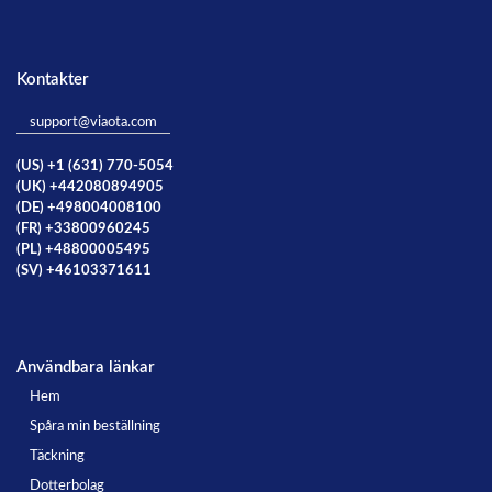
Kontakter
support@viaota.com
(US) +1 (631) 770-5054
(UK) +442080894905
(DE) +498004008100
(FR) +33800960245
(PL) +48800005495
(SV) +46103371611
Användbara länkar
Hem
Spåra min beställning
Täckning
Dotterbolag